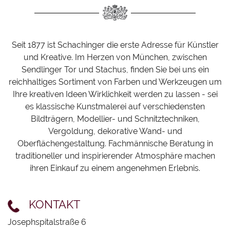
BACK
FARBEN
KÜNSTLERKUNDEN
PASTELL-/
FARBEN
ÖLKREIDEN
LAGE & KONTAKT
Seit 1877 ist Schachinger die erste Adresse für Künstler
ACRYLFARBEN
und Kreative. Im Herzen von München, zwischen
BACK
PINSEL
IMPRESSUM
AQUARELLFARBEN
Sendlinger Tor und Stachus, finden Sie bei uns ein
MALMITTEL
PINSEL
reichhaltiges Sortiment von Farben und Werkzeugen um
ÖLFARBEN
DATENSCHUTZ
Ihre kreativen Ideen Wirklichkeit werden zu lassen - sei
BACK
STIFTE
ACRYLMALPINSEL
es klassische Kunstmalerei auf verschiedensten
GOUACHE
COOKIE-EINSTELLUNGEN
Bildträgern, Modellier- und Schnitztechniken,
STAFFELEIEN
AQUARELLPINSEL
STIFTE
TINTEN
Vergoldung, dekorative Wand- und
KEILRAHMEN
UND
ÖMALPINSEL
BUNT
Oberflächengestaltung. Fachmännische Beratung in
TUSCHEN
UND
traditioneller und inspirierender Atmosphäre machen
MALTÜCHER
SPEZIALPINSEL
KREIDESTIFTE
ihren Einkauf zu einem angenehmen Erlebnis.
SPRAYFARBEN
MALBLÖCKE
WAND
MARKER
SPEZIALFARBEN
UND
UND
KONTAKT
PAPIERE
OBERFLÄCHENPINSEL
FINELINER
UND
Josephspitalstraße 6
PAPPEN