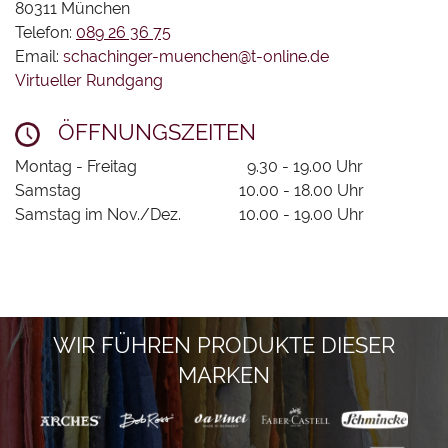
80311 München
Telefon:
089 26 36 75
VERGOLDERBEDARF
Email:
schachinger-muenchen@t-online.de
FACHBÜCHER
Virtueller Rundgang
DEKORATIONSFARBEN
ÖFFNUNGSZEITEN
UND
Montag - Freitag
9.30 - 19.00 Uhr
WERKZEUGE
Samstag
10.00 - 18.00 Uhr
ZEICHENMATERIAL
Samstag im Nov./Dez.
10.00 - 19.00 Uhr
SCHREIBGERÄTE
GUTSCHEINE
GESCHENKIDEEN
WIR FÜHREN PRODUKTE DIESER
SCHNITZEN
MARKEN
UND
FORMEN