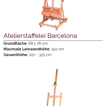
VERGOLDERBEDARF
FACHBÜCHER
DEKORATIONSFARBEN
UND
Atelierstaffelei Barcelona
WERKZEUGE
Grundfläche:
68 x 76 cm
ZEICHENMATERIAL
Maximale Leinwandhöhe:
150 cm
Gesamthöhe:
220 - 325 cm
SCHREIBGERÄTE
GUTSCHEINE
GESCHENKIDEEN
SCHNITZEN
UND
FORMEN