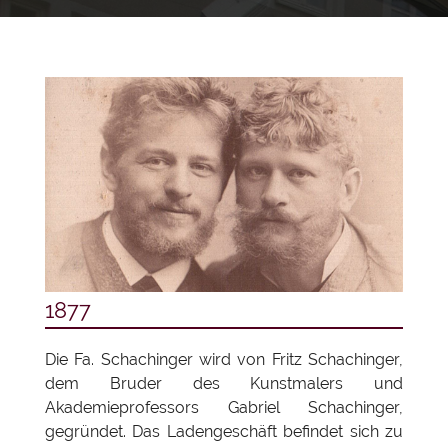
BACK
FARBEN
KÜNSTLERKUNDEN
PASTELL-/
FARBEN
ÖLKREIDEN
LAGE & KONTAKT
ACRYLFARBEN
BACK
PINSEL
IMPRESSUM
AQUARELLFARBEN
MALMITTEL
PINSEL
ÖLFARBEN
DATENSCHUTZ
BACK
STIFTE
ACRYLMALPINSEL
GOUACHE
COOKIE-EINSTELLUNGEN
STAFFELEIEN
AQUARELLPINSEL
STIFTE
TINTEN
KEILRAHMEN
UND
ÖMALPINSEL
BUNT
TUSCHEN
UND
1877
MALTÜCHER
SPEZIALPINSEL
KREIDESTIFTE
SPRAYFARBEN
MALBLÖCKE
Die Fa. Schachinger wird von Fritz Schachinger,
WAND
MARKER
dem Bruder des Kunstmalers und
SPEZIALFARBEN
UND
UND
PAPIERE
Akademieprofessors Gabriel Schachinger,
OBERFLÄCHENPINSEL
FINELINER
UND
gegründet. Das Ladengeschäft befindet sich zu
PAPPEN