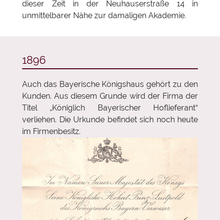
dieser Zeit in der Neuhauserstraße 14 in
unmittelbarer Nähe zur damaligen Akademie.
VERGOLDERBEDARF
FACHBÜCHER
DEKORATIONSFARBEN
1896
UND
WERKZEUGE
Auch das Bayerische Königshaus gehört zu den
Kunden. Aus diesem Grunde wird der Firma der
ZEICHENMATERIAL
Titel „Königlich Bayerischer Hoflieferant“
verliehen. Die Urkunde befindet sich noch heute
SCHREIBGERÄTE
im Firmenbesitz.
GUTSCHEINE
GESCHENKIDEEN
SCHNITZEN
UND
FORMEN