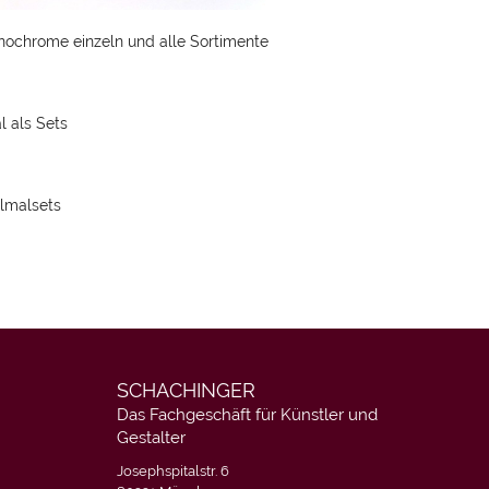
onochrome
einzeln und alle Sortimente
l
als Sets
ulmalsets
SCHACHINGER
Das Fachgeschäft für Künstler und
Gestalter
Josephspitalstr. 6