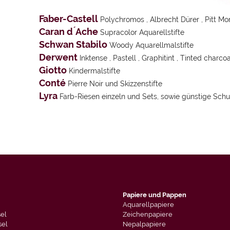
Faber-Castell
Polychromos
,
Albrecht Dürer
,
Pitt M
Caran d ́Ache
Supracolor Aquarellstifte
Schwan Stabilo
Woody Aquarellmalstifte
Derwent
Inktense
,
Pastell
,
Graphitint
,
Tinted charcoa
Giotto
Kindermalstifte
Conté
Pierre Noir
und
Skizzenstifte
Lyra
Farb-Riesen
einzeln und Sets, sowie günstige Sch
Papiere und Pappen
Aquarellpapiere
sel
Zeichenpapiere
sel
Nepalpapiere