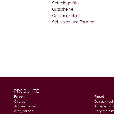
Schreibgeräte
Gutscheine
Geschenkideen
Schnitzen und Formen
PRODUKTE
Farben
Pinsel
Ölfarben
Ölmalpinsel
Aquarellfarben
Aquarellpin
Arcrylfarben
Acrylmalpin